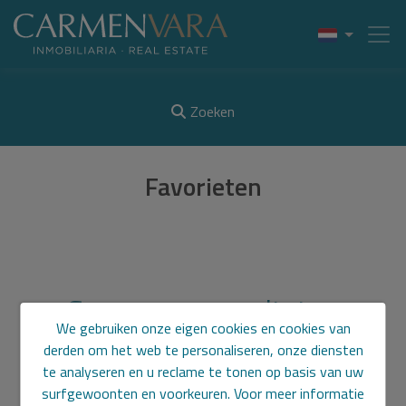
Zoeken
Favorieten
Sorry, geen resultaten
We gebruiken onze eigen cookies en cookies van
gevonden
derden om het web te personaliseren, onze diensten
te analyseren en u reclame te tonen op basis van uw
surfgewoonten en voorkeuren. Voor meer informatie