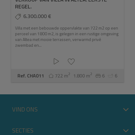
REGEL.
6.300.000 €
Villa met een bebouwde oppervlakte van 722 m2 op een
perceel van 1800 m2, is gelegen in een rustige omgeving
van Altea met mooie terrassen, verwarmd privé
zwembad en...
2
2
Ref. CHA011
722 m
1.800 m
6
6
VIND ONS
SECTIES