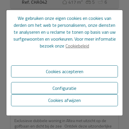
2
Ref. CHA042
417 m
5
6
We gebruiken onze eigen cookies en cookies van
BUITENKANS
derden om het web te personaliseren, onze diensten
te analyseren en u reclame te tonen op basis van uw
surfgewoonten en voorkeuren. Voor meer informatie
bezoek onze
Cookiebeleid
Cookies accepteren
Configuratie
Luxe Villa Altea La Vella
Cookies afwijzen
1.990.000 €
Exclusieve dubbele woning in Altea met uitzicht op de
golfbaan en dicht bij de zee Ontdek deze uitzonderlijke