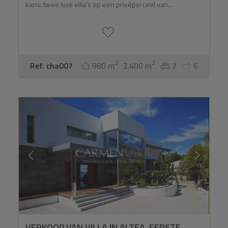
kans: twee luxe villa's op een privéperceel van...
2
2
Ref. cha007
980 m
2.400 m
7
6
VERKOOP VAN VILLA IN ALTEA. EERSTE