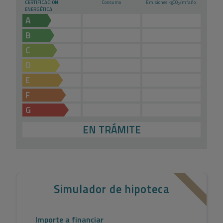
2
CERTIFICACIÓN
Consumo
Emisiones kg
CO
/m
año
2
ENERGÉTICA
A
B
C
D
E
F
G
EN TRÁMITE
Simulador de hipoteca
Importe a financiar