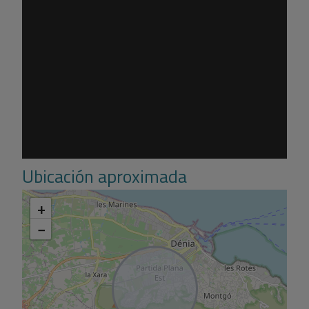
Ubicación aproximada
+
−