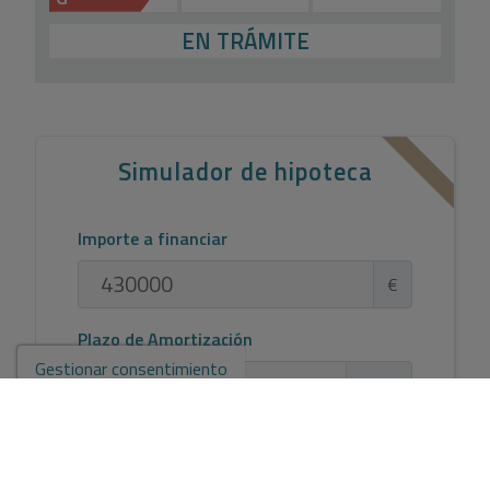
EN TRÁMITE
Simulador de hipoteca
Importe a financiar
€
Plazo de Amortización
Gestionar consentimiento
Años
Tipo de interés
%