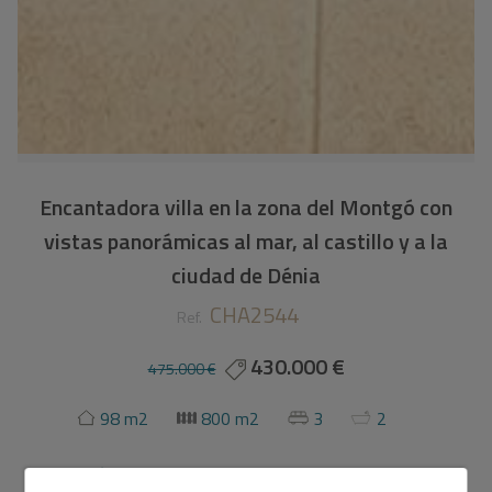
Encantadora villa en la zona del Montgó con
vistas panorámicas al mar, al castillo y a la
ciudad de Dénia
CHA2544
Ref.
430.000 €
475.000 €
98 m2
800 m2
3
2
Chalet/Villa
en
Denia