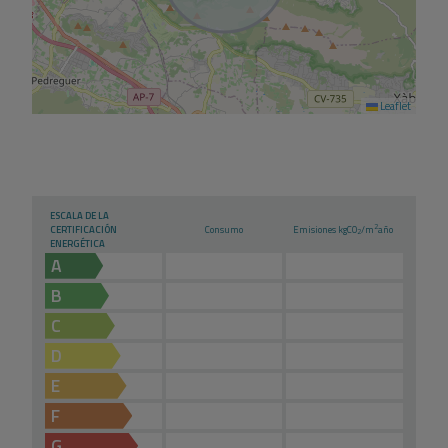
Leaflet
ESCALA DE LA
2
CERTIFICACIÓN
Consumo
Emisiones kg
CO
/m
año
2
ENERGÉTICA
A
B
C
D
E
F
G