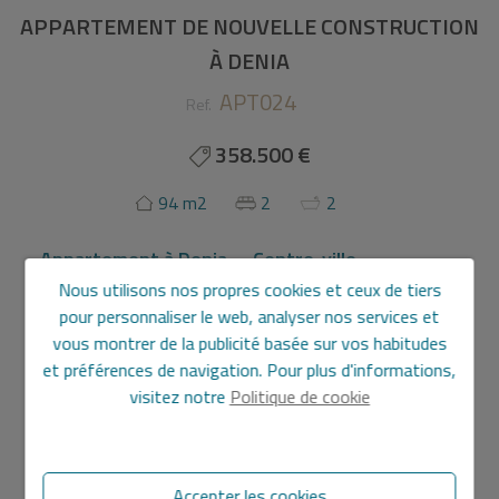
APPARTEMENT DE NOUVELLE CONSTRUCTION
À DENIA
APT024
Ref.
358.500 €
94 m2
2
2
Appartement
à
Denia - Centre-ville
Nous utilisons nos propres cookies et ceux de tiers
Promotion d'appartements à Denia qui répondra à tous tes
pour personnaliser le web, analyser nos services et
désirs et besoins ! Dans l'une des meilleures communes
vous montrer de la publicité basée sur vos habitudes
d'Alicante, nous te proposons une promotion exclusive de
et préférences de navigation. Pour plus d'informations,
logements avec différentes options pour s'adapter à tes
visitez notre
Politique de cookie
préférences.
Accepter les cookies