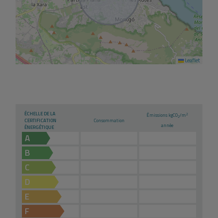
Leaflet
ÉCHELLE DE LA
2
Émissions kg
CO
/m
2
CERTIFICATION
Consommation
année
ÉNERGÉTIQUE
A
B
C
D
E
F