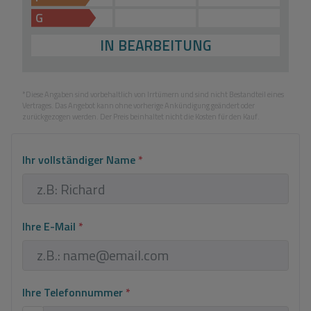
G
IN BEARBEITUNG
*Diese Angaben sind vorbehaltlich von Irrtümern und sind nicht Bestandteil eines
Vertrages. Das Angebot kann ohne vorherige Ankündigung geändert oder
zurückgezogen werden. Der Preis beinhaltet nicht die Kosten für den Kauf.
Ihr vollständiger Name
*
Ihre E-Mail
*
Ihre Telefonnummer
*