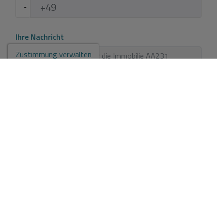
Ihre Nachricht
Zustimmung verwalten
Grundlegende Informationen zum Datenschutz auf der Grundlage
der Europäischen Datenschutzverordnung (EU) 2016/679 (GDPR).
+
Info
Ich habe den
Impressum
und die
Datenschutzbestimmungen
gelesen
und akzeptiere sie.
Ich akzeptiere kommerzielle Einsendungen
Anfrage senden