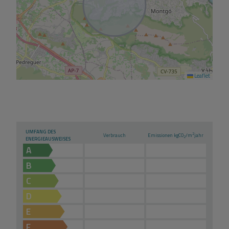
Leaflet
UMFANG DES
2
Verbrauch
Emissionen kg
CO
/m
jahr
2
ENERGIEAUSWEISES
A
B
C
D
E
F