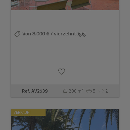
Von 8.000 € / vierzehntägig
2
Ref. AV2539
200 m
5
2
VERKAUFT