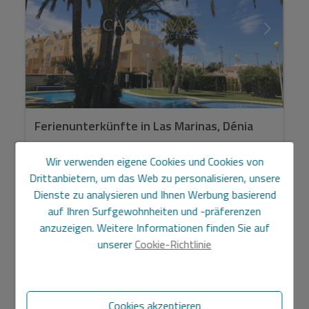
Ferienunterkünfte in Las Marinas, Dénia
Wir verwenden eigene Cookies und Cookies von
Consultar
Drittanbietern, um das Web zu personalisieren, unsere
Wohnung in Dénia - Les Marines Gemütliches
Dienste zu analysieren und Ihnen Werbung basierend
Erdgeschoss mit 2 Schlafzimmern in Las Marinas - Denia
auf Ihren Surfgewohnheiten und -präferenzen
FERIENUNTERKÜNFTE Entdecken Sie den Komfort und
anzuzeigen. Weitere Informationen finden Sie auf
den medi...
unserer
Cookie-Richtlinie
2
Ref. AV004
80 m
2
1
Cookies akzeptieren