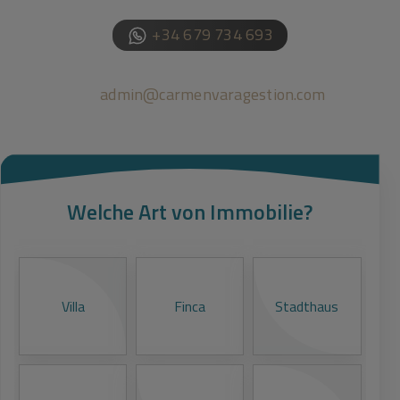
+34 679 734 693
admin@carmenvaragestion.com
Welche Art von Immobilie?
M
Villa
Finca
Stadthaus