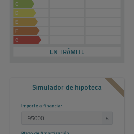
C
D
E
F
G
EN TRÁMITE
Simulador de hipoteca
Importe a financiar
€
Plazo de Amortización