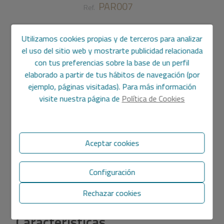
PAR007
Ref.
95.000 €
100.000 €
Utilizamos cookies propias y de terceros para analizar
el uso del sitio web y mostrarte publicidad relacionada
972 m2
con tus preferencias sobre la base de un perfil
elaborado a partir de tus hábitos de navegación (por
Parcela
en
Denia
ejemplo, páginas visitadas). Para más información
visite nuestra página de
Política de Cookies
Terreno en venta en la zona de Galeretes, Dénia
Te invitamos a descubrir este terreno exclusivo en la
prestigiosa zona de Galeretes, Dénia. Con 972 m² de
Aceptar cookies
superficie, es la elección ideal para quienes desean estar
cerca del Mediterráneo en un entorno privilegiado.
Configuración
A solo 1.200 metros del mar, este terreno ofrece un
entorno natural único, con vistas impresionantes a la
Rechazar cookies
Mostrar más
montaña del Montgó y una excelente orientación sur,
que asegura luz natural durante todo el día. Es perfecto
Características
para desarrollar un proyecto a medida, en una ubicación