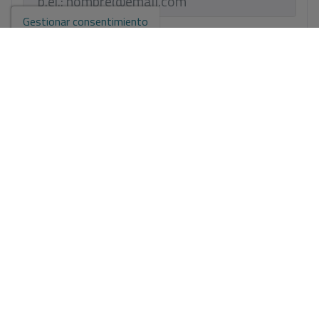
Gestionar consentimiento
Tu teléfono
*
Tu mensaje
Información básica sobre protección de datos en base al
Reglamento Europeo de Protección de datos (UE) 2016/679
(RGPD).
+ Info
He leído y acepto el
Aviso Legal
y la
Política de privacidad
Acepto envíos comerciales