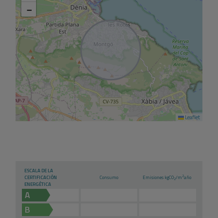
−
Leaflet
ESCALA DE LA
2
CERTIFICACIÓN
Consumo
Emisiones kg
CO
/m
año
2
ENERGÉTICA
A
B