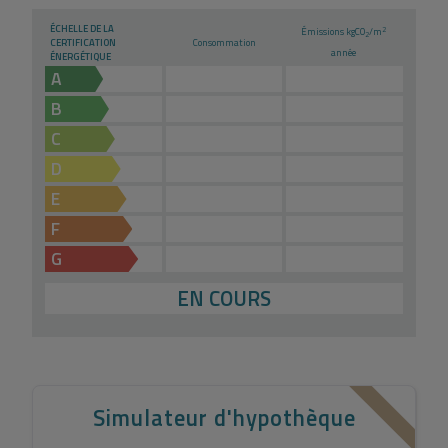
ÉCHELLE DE LA
2
Émissions kg
CO
/m
2
CERTIFICATION
Consommation
année
ÉNERGÉTIQUE
A
B
C
D
E
F
G
EN COURS
Simulateur d'hypothèque