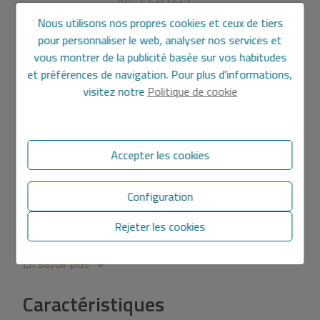
Nous utilisons nos propres cookies et ceux de tiers
209.000 €
pour personnaliser le web, analyser nos services et
vous montrer de la publicité basée sur vos habitudes
93 m2
et préférences de navigation. Pour plus d'informations,
visitez notre
Politique de cookie
Appartement en ville
à
Denia
À vendre magnifique appartement entièrement rénové
de 93 m² situé au deuxième étage avec ascenseur, dans
Accepter les cookies
un emplacement privilégié en plein centre de Dénia.
Le logement se distingue par sa luminosité, son ampleur
Configuration
et son excellente distribution, offrant un espace
Rejeter les cookies
confortable et moderne prêt à emménager. Il dispose de
pièces spacieuses, de finitions actuelles et d'une
rénovation soignée dans les moindres détails, idéal tant
En savoir plus
pour une résidence principale que pour un investissement.
Caractéristiques
Situé dans l'un des quartiers les plus prisés de la ville,