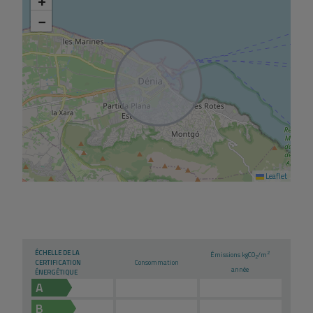
−
Leaflet
ÉCHELLE DE LA
2
Émissions kg
CO
/m
2
CERTIFICATION
Consommation
année
ÉNERGÉTIQUE
A
B