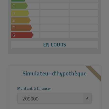
C
D
E
F
G
EN COURS
Simulateur d'hypothèque
Montant à financer
€