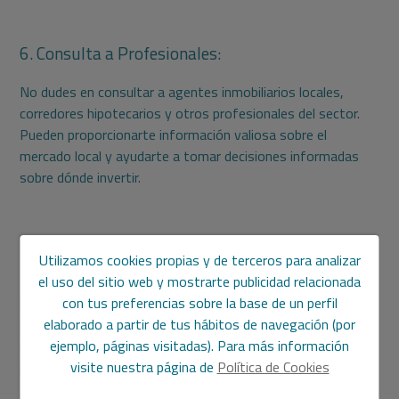
6. Consulta a Profesionales:
No dudes en consultar a agentes inmobiliarios locales,
corredores hipotecarios y otros profesionales del sector.
Pueden proporcionarte información valiosa sobre el
mercado local y ayudarte a tomar decisiones informadas
sobre dónde invertir.
Establece tarifas competitivas
Utilizamos cookies propias y de terceros para analizar
el uso del sitio web y mostrarte publicidad relacionada
Establecer tarifas competitivas es esencial para atraer y
con tus preferencias sobre la base de un perfil
retener a los inquilinos en el mercado de alquiler. Al fijar los
elaborado a partir de tus hábitos de navegación (por
precios de alquiler, es importante realizar una investigación
ejemplo, páginas visitadas). Para más información
exhaustiva del mercado para comprender las tarifas
visite nuestra página de
Política de Cookies
promedio en la zona y ajustar en consecuencia. Si bien es
tentador establecer precios más altos para maximizar los