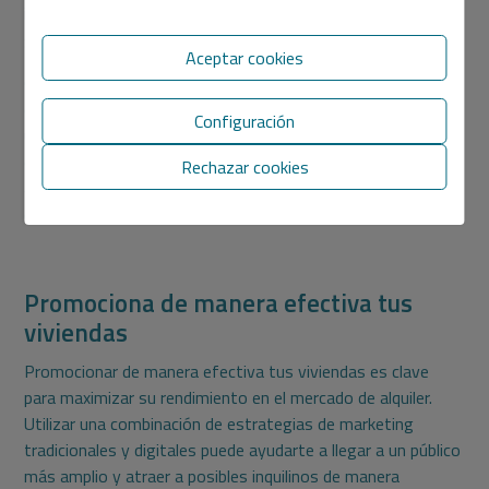
ingresos, es crucial encontrar un equilibrio entre obtener
ganancias y mantener la competitividad.
Aceptar cookies
Ofrecer tarifas competitivas puede aumentar la demanda
de tu propiedad, reducir el tiempo de vacancia y garantizar
Configuración
un flujo de ingresos constante a largo plazo. Además,
considera ofrecer incentivos, como descuentos por pago
Rechazar cookies
anticipado o servicios adicionales, para atraer a inquilinos y
destacar tu propiedad en el mercado.
Promociona de manera efectiva tus
viviendas
Promocionar de manera efectiva tus viviendas es clave
para maximizar su rendimiento en el mercado de alquiler.
Utilizar una combinación de estrategias de marketing
tradicionales y digitales puede ayudarte a llegar a un público
más amplio y atraer a posibles inquilinos de manera