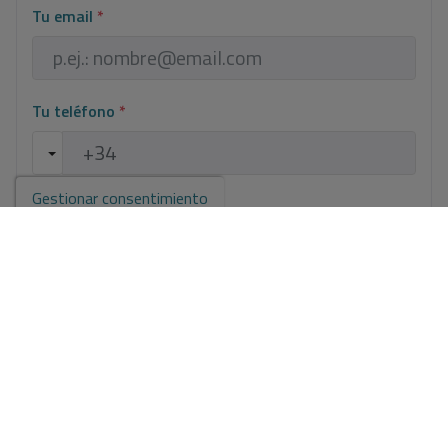
Tu email
*
Tu teléfono
*
Gestionar consentimiento
Tu mensaje
Información básica sobre protección de datos en base al
Reglamento Europeo de Protección de datos (UE) 2016/679
(RGPD).
+ Info
He leído y acepto el
Aviso Legal
y la
Política de privacidad