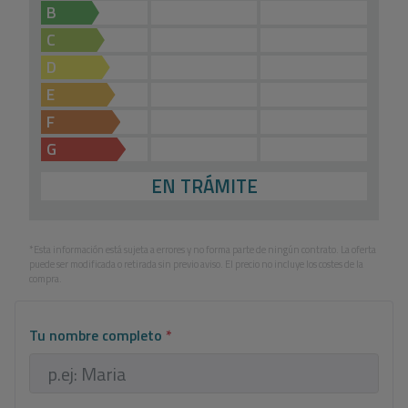
B
C
D
E
F
G
EN TRÁMITE
*Esta información está sujeta a errores y no forma parte de ningún contrato. La oferta
puede ser modificada o retirada sin previo aviso. El precio no incluye los costes de la
compra.
Tu nombre completo
*