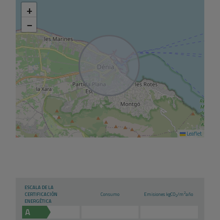
+
−
Leaflet
ESCALA DE LA
2
CERTIFICACIÓN
Consumo
Emisiones kg
CO
/m
año
2
ENERGÉTICA
A