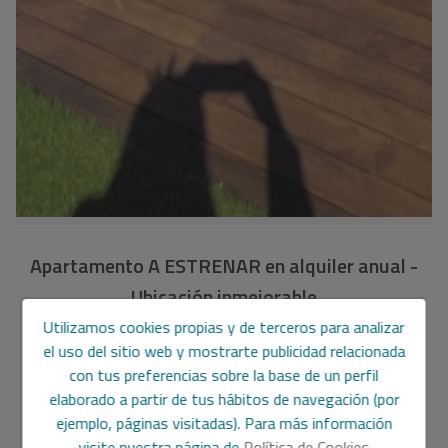
Apartamento A ESTRENAR en alquiler anual -
Ubicación inmejorable
Utilizamos cookies propias y de terceros para analizar
AA2612
Ref.
el uso del sitio web y mostrarte publicidad relacionada
con tus preferencias sobre la base de un perfil
1.300 €
/mes
elaborado a partir de tus hábitos de navegación (por
ejemplo, páginas visitadas). Para más información
80 m2
2
2
visite nuestra página de
Política de Cookies