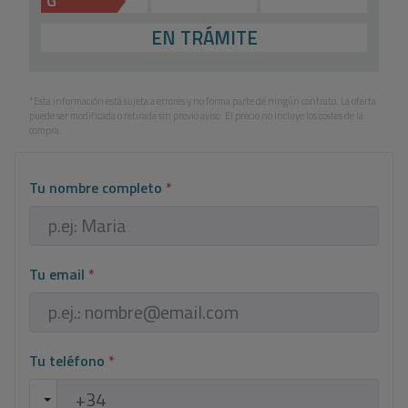
G
EN TRÁMITE
*Esta información está sujeta a errores y no forma parte de ningún contrato. La oferta
puede ser modificada o retirada sin previo aviso. El precio no incluye los costes de la
compra.
Tu nombre completo
*
Tu email
*
Tu teléfono
*