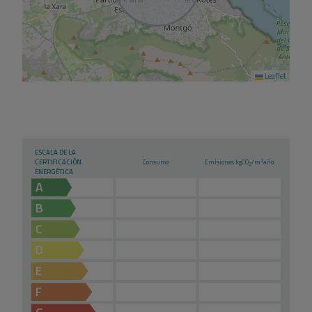
Leaflet
ESCALA DE LA
2
CERTIFICACIÓN
Consumo
Emisiones kg
CO
/m
año
2
ENERGÉTICA
A
B
C
D
E
F