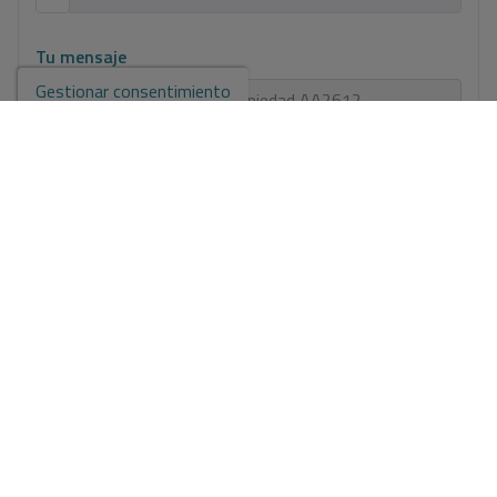
Tu mensaje
Gestionar consentimiento
Información básica sobre protección de datos en base al
Reglamento Europeo de Protección de datos (UE) 2016/679
(RGPD).
+ Info
He leído y acepto el
Aviso Legal
y la
Política de privacidad
Acepto envíos comerciales
Enviar solicitud