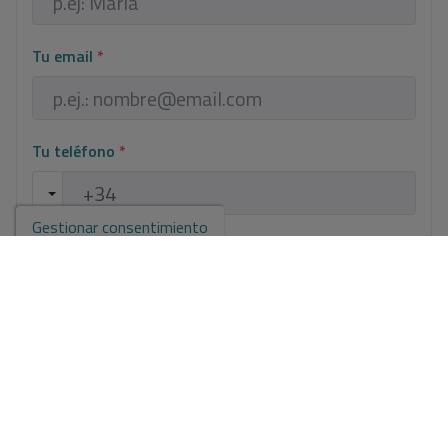
Tu email
*
Tu teléfono
*
Gestionar consentimiento
Tu mensaje
Información básica sobre protección de datos en base al
Reglamento Europeo de Protección de datos (UE) 2016/679
(RGPD).
+ Info