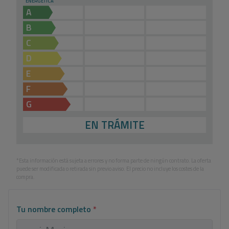
ENERGÉTICA
A
B
C
D
E
F
G
EN TRÁMITE
*Esta información está sujeta a errores y no forma parte de ningún contrato. La oferta
puede ser modificada o retirada sin previo aviso. El precio no incluye los costes de la
compra.
Tu nombre completo
*